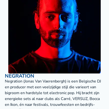
NEGRATION
Negration (Jonas Van Vaerenbergh) is een Belgische DJ
en producer met een veelzijdige stijl die varieert van
bigroom en hardstyle tot electronic pop. Hij bracht zijn
energieke sets al naar clubs als Carré, VERSUZ, Bocca
en Ikon, én naar festivals, trouwfeesten en bedrijfs-