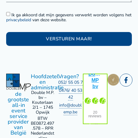
Ik ga akkoord dat mijn gegevens verwerkt worden volgens het
privacybeleid
van deze website.
VERSTUREN MAAR!
Alternative:
Hoofdzetel
Vragen?
en
052/ 55 05 72
administratie
0476/ 40 53
Double M.P.
de
42
bv –
grootste
Kouterlaan
all-in
info@doubl
2/1 – 1745
event
emp.be
Opwijk
service
BTW
provider
BE0872.497
van
.578 – RPR
België
Nederlandst