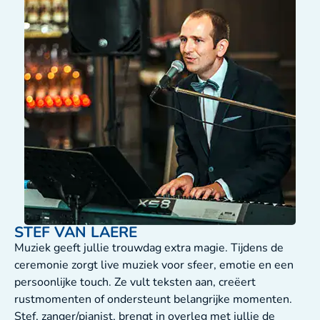
STEF VAN LAERE
Muziek geeft jullie trouwdag extra magie. Tijdens de
ceremonie zorgt live muziek voor sfeer, emotie en een
persoonlijke touch. Ze vult teksten aan, creëert
rustmomenten of ondersteunt belangrijke momenten.
Stef, zanger/pianist, brengt in overleg met jullie de