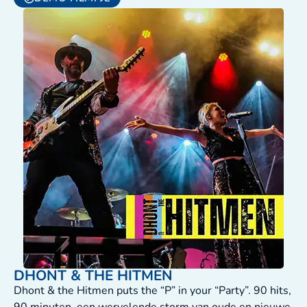
DHONT & THE HITMEN
Dhont & the Hitmen puts the “P” in your “Party”. 90 hits,
90 minuten, een wervelende storm van oude en nieuwe