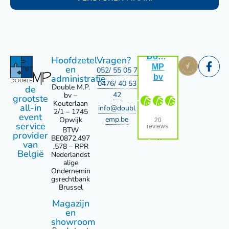
Alternative:
Hoofdzetel
Vragen?
en
052/ 55 05 72
administratie
0476/ 40 53
Double M.P.
de
42
bv –
grootste
Kouterlaan
all-in
info@doubl
2/1 – 1745
event
emp.be
Opwijk
service
BTW
provider
BE0872.497
van
.578 – RPR
België
Nederlandst
alige
Ondernemin
gs­rechtbank
Brussel
Magazijn
en
showroom